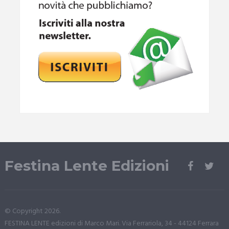
Festina Lente Edizioni
© Copyright 2026.
FESTINA LENTE edizioni di Marco Mari. Via Ferrariola, 34 - 44124 Ferrara