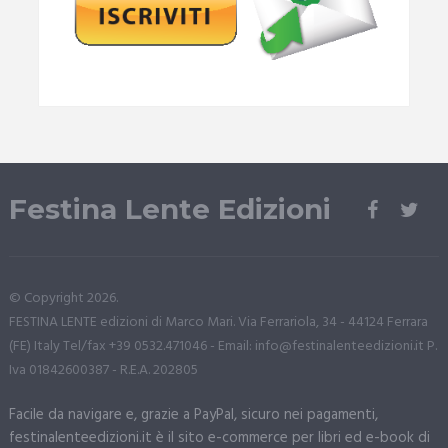
Festina Lente Edizioni
© Copyright 2026.
FESTINA LENTE edizioni di Marco Mari. Via Ferrariola, 34 - 44124 Ferrara
(FE) Italy Tel/fax +39 0532.471046 - Email: info@festinalenteedizioni.it P.
Iva 01842600387 - R.E.A. 202805
Facile da navigare e, grazie a PayPal, sicuro nei pagamenti,
festinalenteedizioni.it è il sito e-commerce per libri ed e-book di