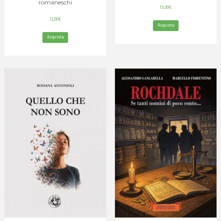
romaneschi
15,00
€
12,00
€
Acquista
Acquista