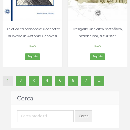
Tra etica ed economia: il concetto
Tresigallo una città metafisica,
di lavoro in Antonio Genovesi
razionalista, futurista?
18,00
€
18,00
€
Acquista
Acquista
1
2
3
4
5
6
7
→
Cerca