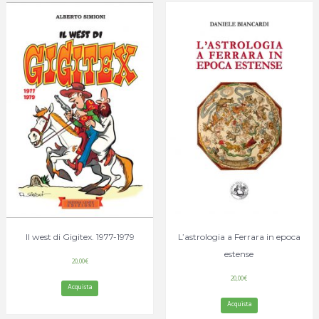
Il west di Gigitex. 1977-1979
L’astrologia a Ferrara in epoca
estense
20,00
€
20,00
€
Acquista
Acquista