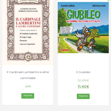
Il Cardinale Lambertini e altre
Il Giubileo
commedie
12,00
€
11,40
€
22,00
€
Acquista
Acquista