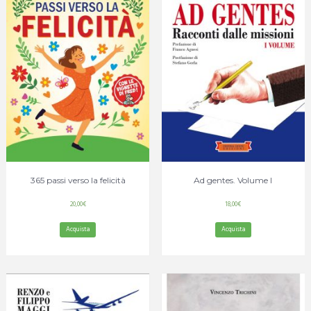
365 passi verso la felicità
Ad gentes. Volume I
20,00
€
18,00
€
Acquista
Acquista