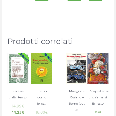
Prodotti correlati
L’importanza
Facezie
Ero un
Malegno –
di chiamarsi
d’altri tempi
uomo
Ossimo –
Ernesto
felice…
Borno (vol.
14,99
€
2)
14,25
€
16,00
€
14,00
€