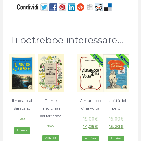
Ti potrebbe interessare…
Il mostro al
Piante
Almanacco
La città del
Saraceno
medicinali
d’na volta
però
del ferrarese
15,00
€
16,00
€
16,00
€
14,25
€
15,20
€
15,00
€
Acquista
Acquista
Acquista
Acquista