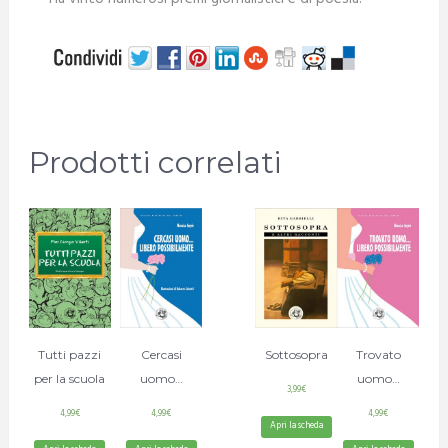
Prodotti correlati
Tutti pazzi
Cercasi
Sottosopra
Trovato
per la scuola
uomo…
uomo…
3,99
€
4,99
€
4,99
€
4,99
€
Apri la scheda