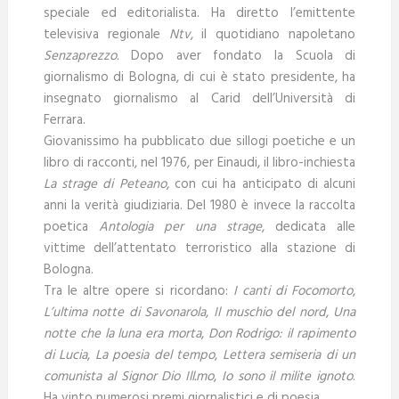
speciale ed editorialista. Ha diretto l’emittente
televisiva regionale
Ntv
, il quotidiano napoletano
Senzaprezzo
. Dopo aver fondato la Scuola di
giornalismo di Bologna, di cui è stato presidente, ha
insegnato giornalismo al Carid dell’Università di
Ferrara.
Giovanissimo ha pubblicato due sillogi poetiche e un
libro di racconti, nel 1976, per Einaudi, il libro-inchiesta
La strage di Peteano
, con cui ha anticipato di alcuni
anni la verità giudiziaria. Del 1980 è invece la raccolta
poetica
Antologia per una strage
, dedicata alle
vittime dell’attentato terroristico alla stazione di
Bologna.
Tra le altre opere si ricordano:
I canti di Focomorto
,
L’ultima notte di Savonarola
,
Il muschio del nord
,
Una
notte che la luna era morta
,
Don Rodrigo: il rapimento
di Lucia
,
La poesia del tempo
,
Lettera semiseria di un
comunista al Signor Dio Ill.mo
,
Io sono il milite ignoto
.
Ha vinto numerosi premi giornalistici e di poesia.