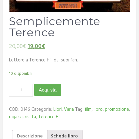
Semplicemente
Terence
20,00
€
19,00
€
Lettere a Terence Hill dai suoi fan.
10 disponibili
Acquista
COD:
0146
Categorie:
Libri
,
Varia
Tag:
film
,
libro
,
promozione
,
ragazzi
,
risata
,
Terence Hill
Descrizione
Scheda libro