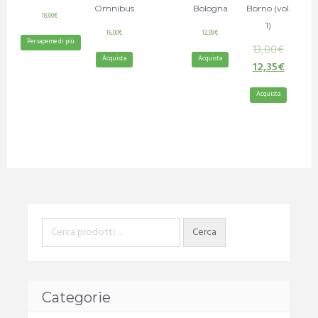
Omnibus
Bologna
Borno (vol.
18,00
€
1)
16,00
€
12,99
€
Per saperne di più
13,00
€
Acquista
Acquista
12,35
€
Acquista
Categorie