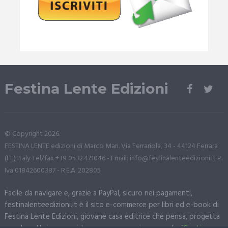
Festina Lente Edizioni
© Copyright 2026.
FESTINA LENTE edizioni di Marco Mari. Via Ferrariola, 34 - 44124 Ferrara
(FE) Italy Tel/fax +39 0532.471046 - Email: info@festinalenteedizioni.it P.
Iva 01842600387 - R.E.A. 202805
Facile da navigare e, grazie a PayPal, sicuro nei pagamenti,
festinalenteedizioni.it è il sito e-commerce per libri ed e-book di
Festina Lente Edizioni, giovane casa editrice che pensa, progetta