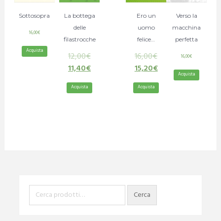
Sottosopra
La bottega
Ero un
Verso la
delle
uomo
macchina
16,00
€
filastrocche
felice…
perfetta
Acquista
12,00
€
16,00
€
16,00
€
11,40
€
15,20
€
Acquista
Acquista
Acquista