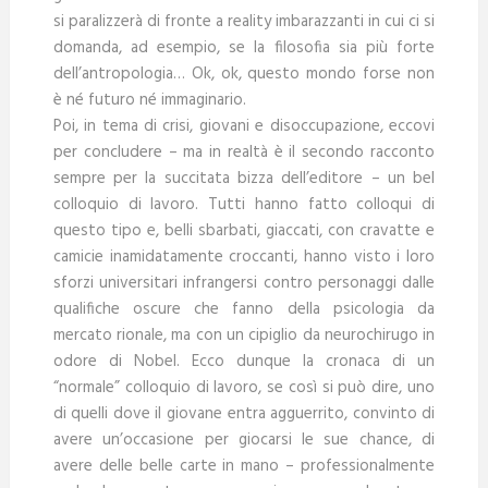
si paralizzerà di fronte a reality imbarazzanti in cui ci si
domanda, ad esempio, se la filosofia sia più forte
dell’antropologia… Ok, ok, questo mondo forse non
è né futuro né immaginario.
Poi, in tema di crisi, giovani e disoccupazione, eccovi
per concludere – ma in realtà è il secondo racconto
sempre per la succitata bizza dell’editore – un bel
colloquio di lavoro. Tutti hanno fatto colloqui di
questo tipo e, belli sbarbati, giaccati, con cravatte e
camicie inamidatamente croccanti, hanno visto i loro
sforzi universitari infrangersi contro personaggi dalle
qualifiche oscure che fanno della psicologia da
mercato rionale, ma con un cipiglio da neurochirugo in
odore di Nobel. Ecco dunque la cronaca di un
“normale” colloquio di lavoro, se così si può dire, uno
di quelli dove il giovane entra agguerrito, convinto di
avere un’occasione per giocarsi le sue chance, di
avere delle belle carte in mano – professionalmente