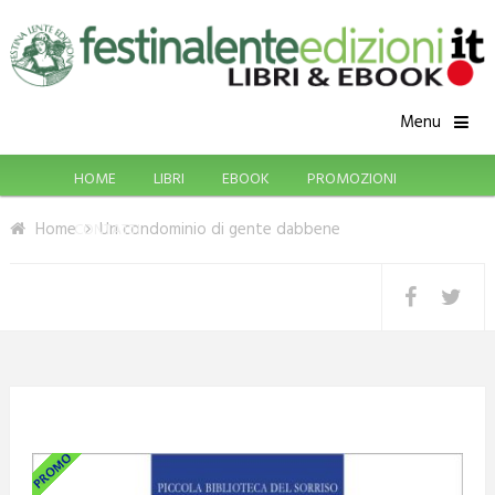
Menu
HOME
LIBRI
EBOOK
PROMOZIONI
Home
Un condominio di gente dabbene
CONTATTI