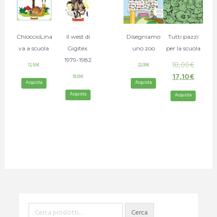
ChioccioLina
Il west di
Disegniamo
Tutti pazzi
va a scuola
Gigitex.
uno zoo
per la scuola
1979-1982
18,00
€
12,50
€
22,00
€
17,10
€
18,00
€
Acquista
Acquista
Acquista
Acquista