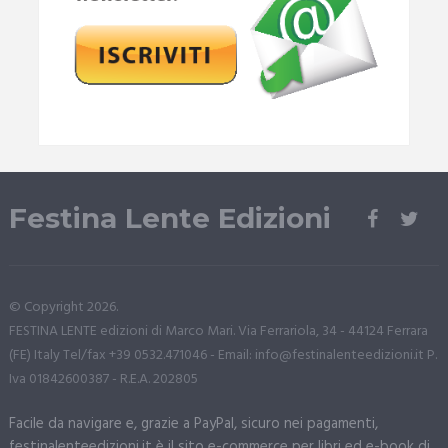
Festina Lente Edizioni
© Copyright 2026.
FESTINA LENTE edizioni di Marco Mari. Via Ferrariola, 34 - 44124 Ferrara
(FE) Italy Tel/fax +39 0532.471046 - Email: info@festinalenteedizioni.it P.
Iva 01842600387 - R.E.A. 202805
Facile da navigare e, grazie a PayPal, sicuro nei pagamenti,
festinalenteedizioni.it è il sito e-commerce per libri ed e-book di