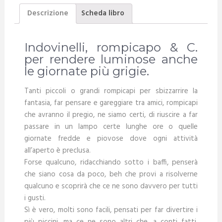
Descrizione
Scheda libro
Indovinelli, rompicapo & C.
per rendere luminose anche
le giornate più grigie.
Tanti piccoli o grandi rompicapi per sbizzarrire la
fantasia, far pensare e gareggiare tra amici, rompicapi
che avranno il pregio, ne siamo certi, di riuscire a far
passare in un lampo certe lunghe ore o quelle
giornate fredde e piovose dove ogni attività
all’aperto è preclusa.
Forse qualcuno, ridacchiando sotto i baffi, penserà
che siano cosa da poco, beh che provi a risolverne
qualcuno e scoprirà che ce ne sono davvero per tutti
i gusti.
Sì è vero, molti sono facili, pensati per far divertire i
più piccini, ma ce ne sono altri che, a conti fatti,