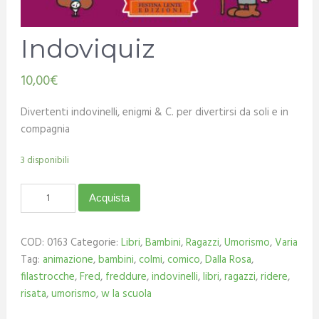
Indoviquiz
10,00
€
Divertenti indovinelli, enigmi & C. per divertirsi da soli e in
compagnia
3 disponibili
Acquista
COD:
0163
Categorie:
Libri
,
Bambini
,
Ragazzi
,
Umorismo
,
Varia
Tag:
animazione
,
bambini
,
colmi
,
comico
,
Dalla Rosa
,
filastrocche
,
Fred
,
freddure
,
indovinelli
,
libri
,
ragazzi
,
ridere
,
risata
,
umorismo
,
w la scuola