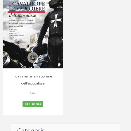
I cavalieri e le vaporiere
dell’apocalisse
4,99
€
Apri la scheda
Categorie