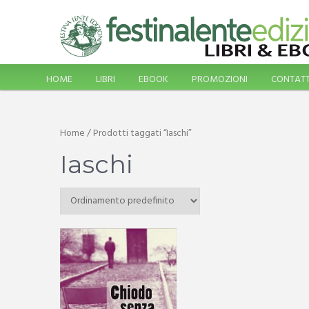
HOME
LIBRI
EBOOK
PROMOZIONI
CONTATT
Home
/ Prodotti taggati “Iaschi”
Iaschi