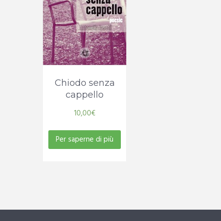
Chiodo senza
cappello
10,00
€
Per saperne di più