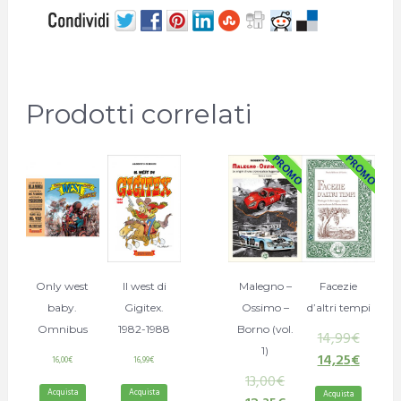
Prodotti correlati
Only west
Il west di
Malegno –
Facezie
baby.
Gigitex.
Ossimo –
d’altri tempi
Omnibus
1982-1988
Borno (vol.
14,99
€
1)
14,25
€
16,00
€
16,99
€
13,00
€
Acquista
Acquista
Acquista