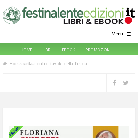
Menu
HOME
LIBRI
EBOOK
PROMOZIONI
Home
Racconti e favole della Tuscia
CONTATTI