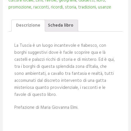
cultura locale
,
Elmi
,
favole
,
geografia
,
Guidetti
,
libro
,
promozione
,
racconti
,
ricordi
,
storia
,
tradizioni
,
usanze
Descrizione
Scheda libro
La Tuscia è un luogo incantevole e fiabesco, con
borghi suggestivi dove è facile scoprire qua e là
castelli e palazzi ricchi di storia e di mistero. Ed è qui,
tra i borghi di questa splendida zona d’Italia, che
sono ambientati, a cavallo tra fantasia e realtà, tutti
accomunati dal discreto intervento di una gatta
misteriosa quanto provvidenziale, i racconti e le
favole di questo libro.
Prefazione di Maria Giovanna Elmi.