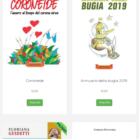
Coroneide
Annuario della bugia 2019
16,00
€
18,00
€
Acquista
Acquista