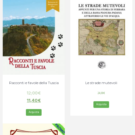
Racconti e favole della Tuscia
Le strade mutevoli
12,00
€
24,00
€
11,40
€
Acquista
Acquista