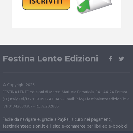
Festina Lente Edizioni
© Copyright 2026.
FESTINA LENTE edizioni di Marco Mari. Via Ferrariola, 34 - 44124 Ferrara
(FE) Italy Tel/fax +39 0532.471046 - Email: info@festinalenteedizioni.it P.
Iva 01842600387 - R.E.A. 202805
Facile da navigare e, grazie a PayPal, sicuro nei pagamenti,
festinalenteedizioni.it è il sito e-commerce per libri ed e-book di