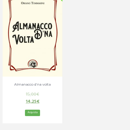
Almanacco d’na volta
15,00
€
14,25
€
Acquista