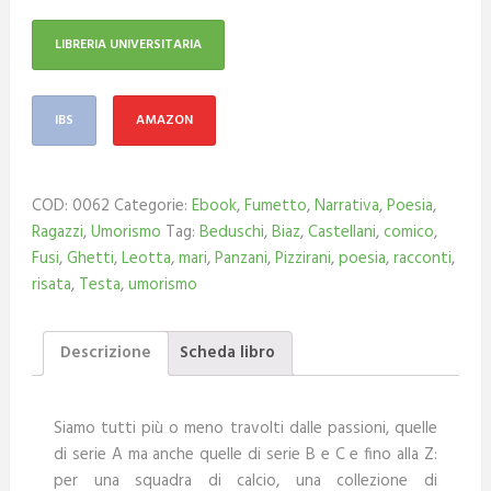
LIBRERIA UNIVERSITARIA
IBS
AMAZON
COD:
0062
Categorie:
Ebook
,
Fumetto
,
Narrativa
,
Poesia
,
Ragazzi
,
Umorismo
Tag:
Beduschi
,
Biaz
,
Castellani
,
comico
,
Fusi
,
Ghetti
,
Leotta
,
mari
,
Panzani
,
Pizzirani
,
poesia
,
racconti
,
risata
,
Testa
,
umorismo
Descrizione
Scheda libro
Siamo tutti più o meno travolti dalle passioni, quelle
di serie A ma anche quelle di serie B e C e fino alla Z:
per una squadra di calcio, una collezione di