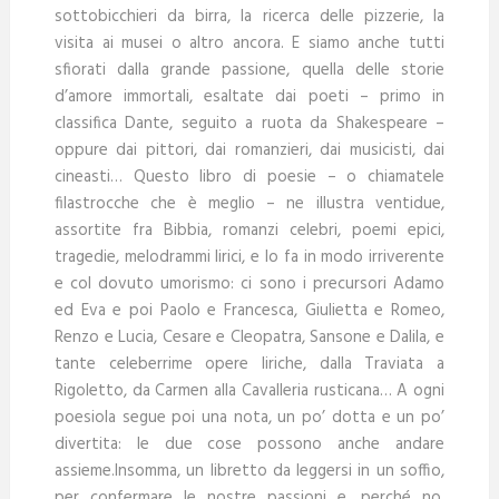
sottobicchieri da birra, la ricerca delle pizzerie, la
visita ai musei o altro ancora. E siamo anche tutti
sfiorati dalla grande passione, quella delle storie
d’amore immortali, esaltate dai poeti – primo in
classifica Dante, seguito a ruota da Shakespeare –
oppure dai pittori, dai romanzieri, dai musicisti, dai
cineasti… Questo libro di poesie – o chiamatele
filastrocche che è meglio – ne illustra ventidue,
assortite fra Bibbia, romanzi celebri, poemi epici,
tragedie, melodrammi lirici, e lo fa in modo irriverente
e col dovuto umorismo: ci sono i precursori Adamo
ed Eva e poi Paolo e Francesca, Giulietta e Romeo,
Renzo e Lucia, Cesare e Cleopatra, Sansone e Dalila, e
tante celeberrime opere liriche, dalla Traviata a
Rigoletto, da Carmen alla Cavalleria rusticana… A ogni
poesiola segue poi una nota, un po’ dotta e un po’
divertita: le due cose possono anche andare
assieme.Insomma, un libretto da leggersi in un soffio,
per confermare le nostre passioni e, perché no,