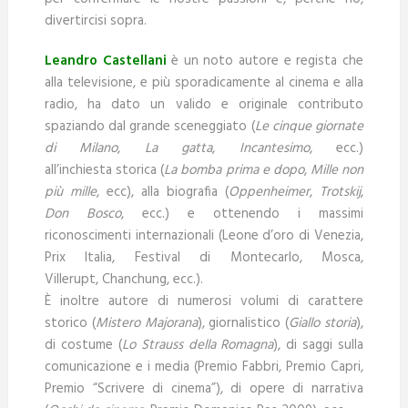
divertircisi sopra.
Leandro Castellani
è un noto autore e regista che
alla televisione, e più sporadicamente al cinema e alla
radio, ha dato un valido e originale contributo
spaziando dal grande sceneggiato (
Le cinque giornate
di Milano
,
La gatta
,
Incantesimo
, ecc.)
all’inchiesta storica (
La bomba prima e dopo
,
Mille non
più mille
, ecc), alla biografia (
Oppenheimer
,
Trotskij
,
Don Bosco
, ecc.) e ottenendo i massimi
riconoscimenti internazionali (Leone d’oro di Venezia,
Prix Italia, Festival di Montecarlo, Mosca,
Villerupt, Chanchung, ecc.).
È inoltre autore di numerosi volumi di carattere
storico (
Mistero Majorana
), giornalistico (
Giallo storia
),
di costume (
Lo Strauss della Romagna
), di saggi sulla
comunicazione e i media (Premio Fabbri, Premio Capri,
Premio “Scrivere di cinema”), di opere di narrativa