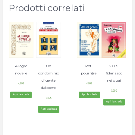
Prodotti correlati
Allegre
Un
Pot-
S.O.S.
novelle
condominio
pourri(re)
fidanzato
di gente
nei guai
4,99
€
4,99
€
dabbene
3,99
€
Apri la scheda
Apri la scheda
3,99
€
Apri la scheda
Apri la scheda